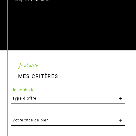
Je choisis
MES CRITÈRES
Je souhaite
Type
Type d'offre
d'offre
Type
Votre type de bien
d'offre