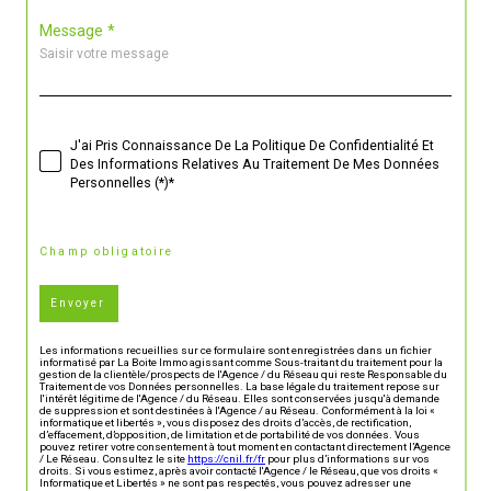
Message *
J'ai Pris Connaissance De La Politique De Confidentialité Et
Des Informations Relatives Au Traitement De Mes Données
Personnelles (*)*
* Champ obligatoire
Envoyer
Les informations recueillies sur ce formulaire sont enregistrées dans un fichier
informatisé par La Boite Immo agissant comme Sous-traitant du traitement pour la
gestion de la clientèle/prospects de l'Agence / du Réseau qui reste Responsable du
Traitement de vos Données personnelles. La base légale du traitement repose sur
l'intérêt légitime de l'Agence / du Réseau. Elles sont conservées jusqu'à demande
de suppression et sont destinées à l'Agence / au Réseau. Conformément à la loi «
informatique et libertés », vous disposez des droits d’accès, de rectification,
d’effacement, d’opposition, de limitation et de portabilité de vos données. Vous
pouvez retirer votre consentement à tout moment en contactant directement l’Agence
/ Le Réseau. Consultez le site
https://cnil.fr/fr
pour plus d’informations sur vos
droits. Si vous estimez, après avoir contacté l'Agence / le Réseau, que vos droits «
Informatique et Libertés » ne sont pas respectés, vous pouvez adresser une