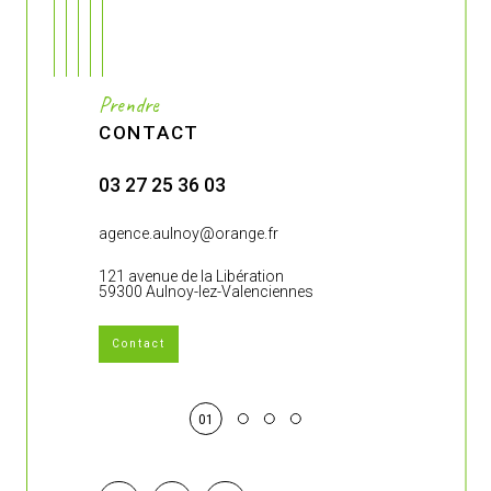
Prendre
CONTACT
03 27 25 36 03
03 27 27 4
.fr
agence.aulnoy@orange.fr
agence-de-br
121 avenue de la Libération
383 rue Jean 
59300 Aulnoy-lez-Valenciennes
59860 Bruay-s
Contact
01