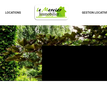
LOCATIONS
GESTION LOCATIV
voir les
145
annonces
uer
Estimer
BUDGET
née
immo pro