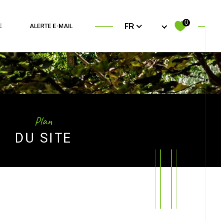
Langue
0
FR
E
ALERTE E-MAIL
filtrer
Plan
DU SITE
Réinitialiser les filtres