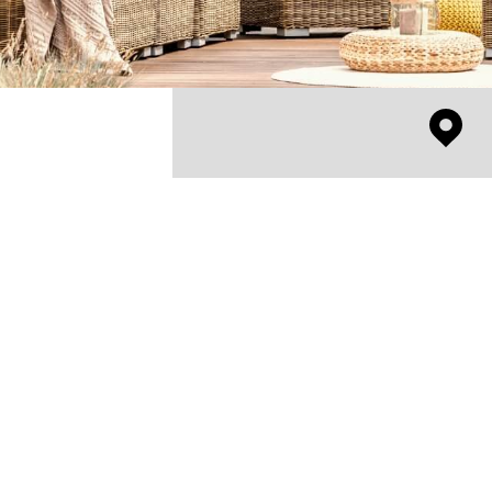
03 27 27 45 15
agence-de-bruay@orange.fr
383 rue Jean Jaures