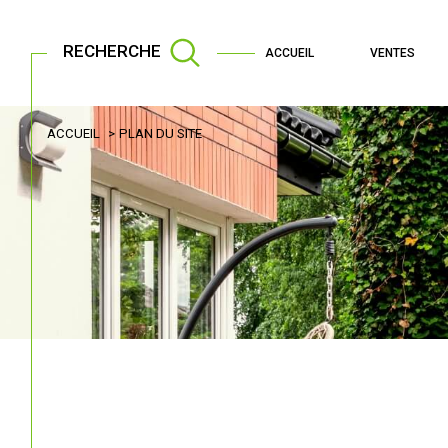
RECHERCHE
ACCUEIL
VENTES
ACCUEIL
PLAN DU SITE
Acheter
Lo
de l'ancien
TYPE DE BIEN
de l'ancien
à l'an
de l'immo pro
de l'