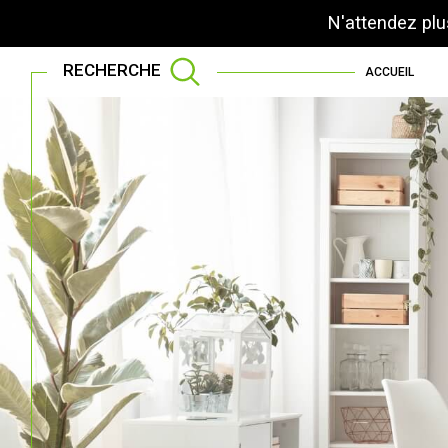
N'attendez plu
RECHERCHE
ACCUEIL
Acheter
Lo
de l'ancien
TYPE DE BIEN
de l'ancien
à l'an
de l'immo pro
de l'