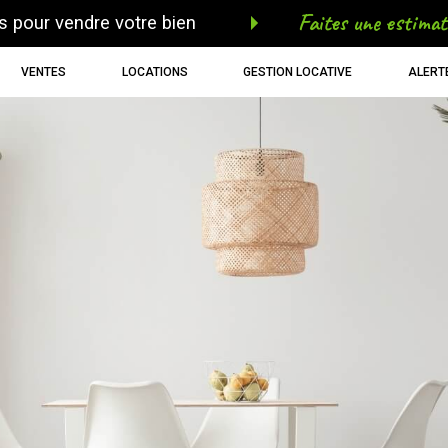
faites une estimat
s pour vendre votre bien
VENTES
LOCATIONS
GESTION LOCATIVE
ALERT
voir les
144
annonces
uer
Estimer
BUDGET
née
immo pro