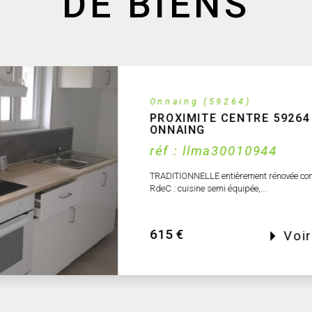
DE BIENS
EXCLUS
ng (59264)
NOUVEA
MITE CENTRE 59264
NG
 llma30010944
NELLE entièrement rénovée comprenant :
sine semi équipée,...
Voir le bien