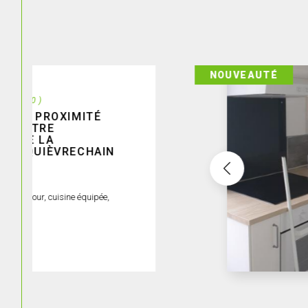
NOUVEAUTÉ
Onnai
PROXI
ONNAI
réf :
TRADITION
RdeC : cui
615 €