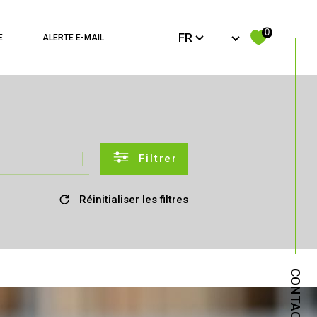
Langue
0
FR
E
ALERTE E-MAIL
filtrer
Réinitialiser les filtres
CONTACT