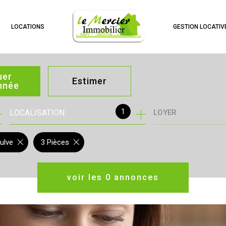
LOCATIONS
GESTION LOCATIV
uer
Estimer
année
1
LOCALISATION
LOYER
née
immo pro
ulve
3 Pièces
voir les
0
annonces