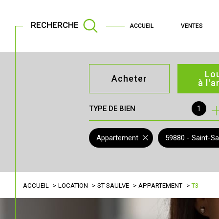
RECHERCHE
ACCUEIL
VENTES
Lo
Acheter
à l'
TYPE DE BIEN
1
de l'ancien
à l'an
de l'immo pro
de l'
Appartement
59880 - Saint-Sa
ACCUEIL
LOCATION
ST SAULVE
APPARTEMENT
T3