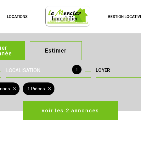
LOCATIONS
GESTION LOCATIV
uer
Estimer
année
1
LOCALISATION
LOYER
née
immo pro
ennes
1 Pièces
voir les
2
annonces