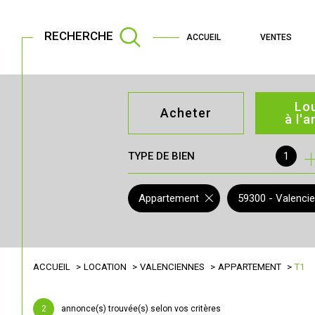
RECHERCHE
ACCUEIL
VENTES
Lo
Acheter
à l'
TYPE DE BIEN
1
de l'ancien
à l'an
de l'immo pro
de l'
Appartement
59300 - Valenci
ACCUEIL
LOCATION
VALENCIENNES
APPARTEMENT
T1
2
annonce(s) trouvée(s) selon vos critères