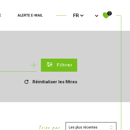
Langue
0
FR
E
ALERTE E-MAIL
filtrer
Réinitialiser les filtres
Trier par
Les plus récentes