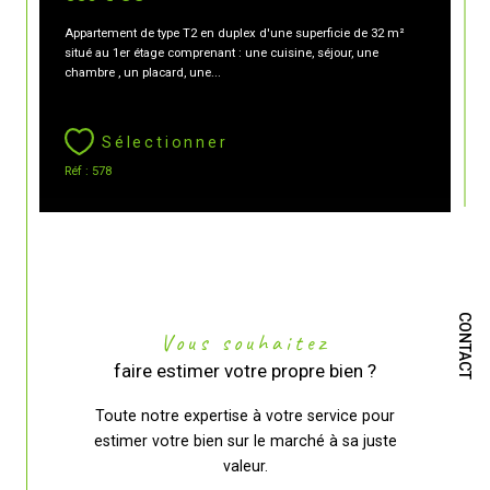
Appartement de type T2 en duplex d'une superficie de 32 m²
situé au 1er étage comprenant : une cuisine, séjour, une
chambre , un placard, une...
Sélectionner
Réf : 578
CONTACT
Vous souhaitez
faire estimer votre propre bien ?
Toute notre expertise à votre service pour
estimer votre bien sur le marché à sa juste
valeur.