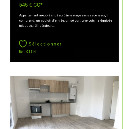
545 €
CC*
Appartement meublé situé au 3éme étage sans ascenseur, il
comprend: un couloir d'entrée, un séjour , une cuisine équipée
(plaques, réfrigérateur,...
Sélectionner
Réf : CB514