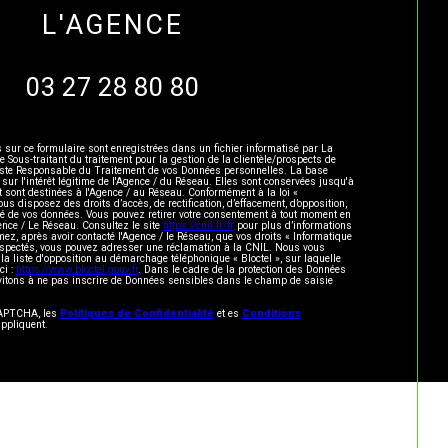
L'AGENCE
03 27 28 80 80
s sur ce formulaire sont enregistrées dans un fichier informatisé par La
ous-traitant du traitement pour la gestion de la clientèle/prospects de
este Responsable du Traitement de vos Données personnelles. La base
 sur l'intérêt légitime de l'Agence / du Réseau. Elles sont conservées jusqu'à
sont destinées à l'Agence / au Réseau. Conformément à la loi «
vous disposez des droits d’accès, de rectification, d’effacement, d’opposition,
lité de vos données. Vous pouvez retirer votre consentement à tout moment en
ence / Le Réseau. Consultez le site
https://cnil.fr/fr
pour plus d’informations
mez, après avoir contacté l'Agence / le Réseau, que vos droits « Informatique
respectés, vous pouvez adresser une réclamation à la CNIL. Nous vous
 la liste d'opposition au démarchage téléphonique « Bloctel », sur laquelle
ci :
https://www.bloctel.gouv.fr
. Dans le cadre de la protection des Données
vitons à ne pas inscrire de Données sensibles dans le champ de saisie
eCAPTCHA, les
Politiques de Confidentialité
et es
Conditions
ppliquent.