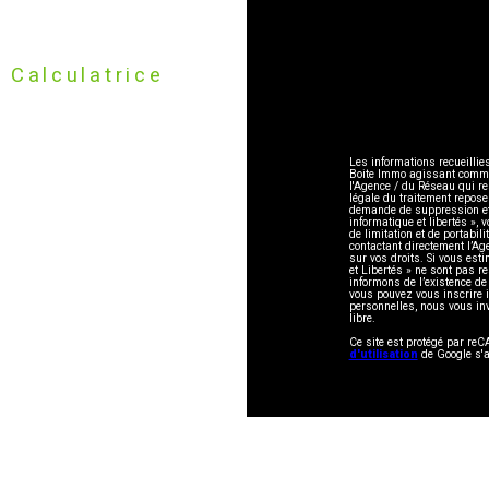
Calculatrice
Les informations recueillie
Boite Immo agissant comme S
l'Agence / du Réseau qui r
légale du traitement repose
demande de suppression et 
informatique et libertés », 
de limitation et de portabi
contactant directement l’Ag
sur vos droits. Si vous esti
et Libertés » ne sont pas 
informons de l’existence de
vous pouvez vous inscrire i
personnelles, nous vous in
libre.
Ce site est protégé par r
d'utilisation
de Google s'a