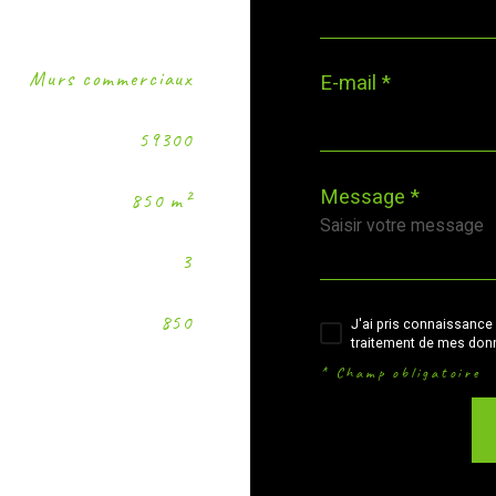
Murs commerciaux
E-mail *
59300
Message *
850 m²
3
850
J'ai pris connaissance 
traitement de mes donn
* Champ obligatoire