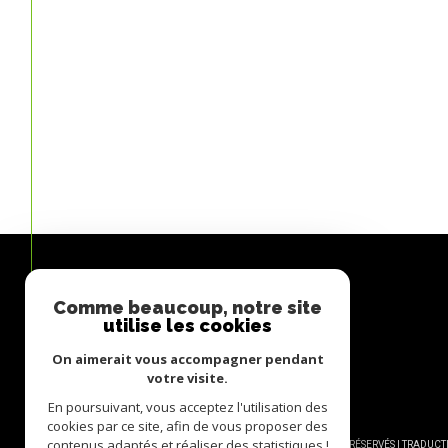
Comme beaucoup, notre site
Avis
utilise les cookies
CLIENTS
On aimerait vous accompagner pendant
votre visite.
En poursuivant, vous acceptez l'utilisation des
cookies par ce site, afin de vous proposer des
contenus adaptés et réaliser des statistiques !
© 2026 | TOUS DROITS RÉSERVÉS | TRADU