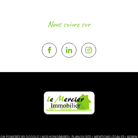
Nous suivre sur
CTION POWERED BY GOOGLE |
NOS HONORAIRES
PLAN DU SITE
MENTIONS LÉGALES
ADMIN