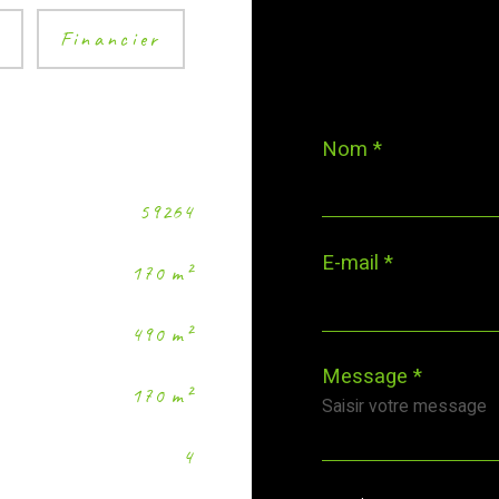
é
Financier
Nom *
59264
E-mail *
170 m²
490 m²
Message *
170 m²
4