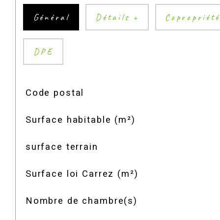
Général
Détails +
Copropriét
DPE
TRAD_SIROCCO_Caracteristique
Valeurs
Code postal
Surface habitable (m²)
surface terrain
Surface loi Carrez (m²)
Nombre de chambre(s)