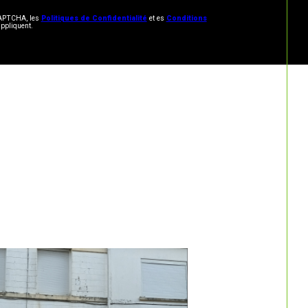
eCAPTCHA, les
Politiques de Confidentialité
et es
Conditions
ppliquent.