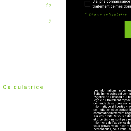
J'ai pris connaissance 
10
traitement de mes donn
* Champ obligatoire
3
Calculatrice
Les informations recueillie
Boite Immo agissant comme S
l'Agence / du Réseau qui r
légale du traitement repose
demande de suppression et 
informatique et libertés », 
de limitation et de portabi
contactant directement l’Ag
sur vos droits. Si vous esti
et Libertés » ne sont pas 
informons de l’existence de
vous pouvez vous inscrire i
personnelles, nous vous in