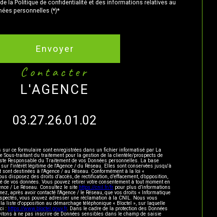
de la Politique de confidentialité et des informations relatives au
ées personnelles (*)*
Envoyer
contacter
L'AGENCE
03.27.26.01.02
s sur ce formulaire sont enregistrées dans un fichier informatisé par La
ous-traitant du traitement pour la gestion de la clientèle/prospects de
este Responsable du Traitement de vos Données personnelles. La base
 sur l'intérêt légitime de l'Agence / du Réseau. Elles sont conservées jusqu'à
sont destinées à l'Agence / au Réseau. Conformément à la loi «
vous disposez des droits d’accès, de rectification, d’effacement, d’opposition,
lité de vos données. Vous pouvez retirer votre consentement à tout moment en
ence / Le Réseau. Consultez le site
https://cnil.fr/fr
pour plus d’informations
mez, après avoir contacté l'Agence / le Réseau, que vos droits « Informatique
respectés, vous pouvez adresser une réclamation à la CNIL. Nous vous
 la liste d'opposition au démarchage téléphonique « Bloctel », sur laquelle
ci :
https://www.bloctel.gouv.fr
. Dans le cadre de la protection des Données
vitons à ne pas inscrire de Données sensibles dans le champ de saisie