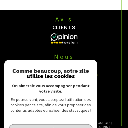
Avis
CLIENTS
Nous
ADHÉRONS
Comme beaucoup, notre site
utilise les cookies
On aimerait vous accompagner pendant
votre visite.
En poursuivant, vous acceptez l'utilisation des
cookies par ce site, afin de vous proposer des
contenus adaptés et réaliser des statistiques !
© 2026 | TOUS DROITS RÉSERVÉS | TRADUCTION POWERED BY GOOGLE |
NOS HONORAIRES
PLAN DU SITE
MENTIONS LÉGALES
ADMIN