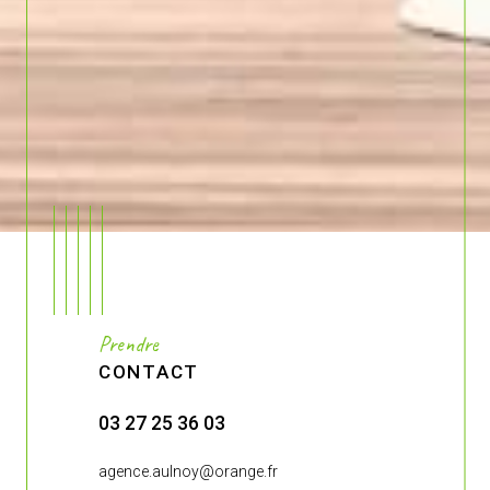
Prendre
CONTACT
03 27 25 36 03
03 27 27 4
.fr
agence.aulnoy@orange.fr
agence-de-br