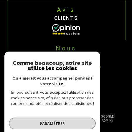
Avis
CLIENTS
Nous
ADHÉRONS
Comme beaucoup, notre site
utilise les cookies
On aimerait vous accompagner pendant
votre visite.
En poursuivant, vous acceptez l'utilisation des
cookies par ce site, afin de vous proposer des
contenus adaptés et réaliser des statistiques !
© 2026 | TOUS DROITS RÉSERVÉS | TRADUCTION POWERED BY GOOGLE |
NOS HONORAIRES
PLAN DU SITE
MENTIONS LÉGALES
ADMIN
PARAMÉTRER
NOS LIENS
POLITIQUE RGPD
COOKIES