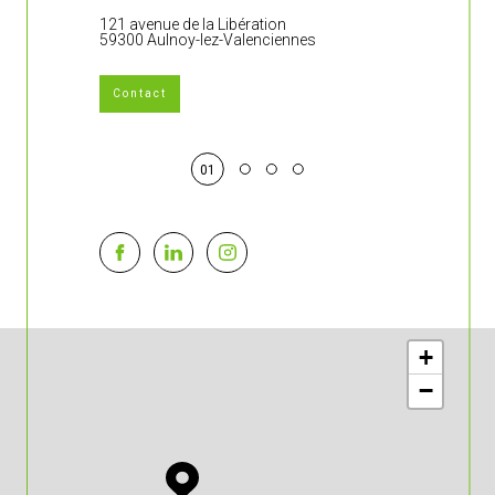
121 avenue de la Libération
383 rue Jean 
59300 Aulnoy-lez-Valenciennes
59860 Bruay-s
Contact
01
+
−