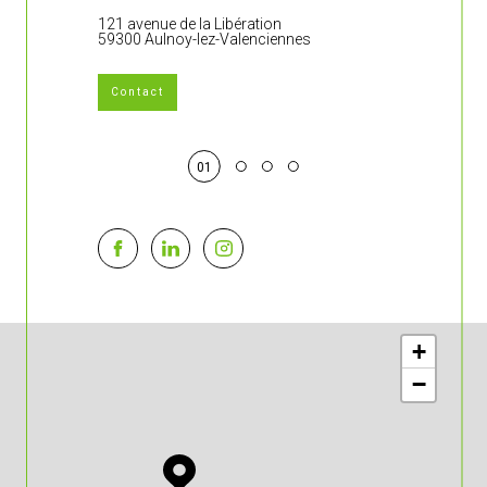
121 avenue de la Libération
383 rue Jean 
59300 Aulnoy-lez-Valenciennes
59860 Bruay-s
Contact
01
+
−