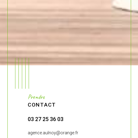
Prendre
CONTACT
03 27 25 36 03
03 27 27 4
.fr
agence.aulnoy@orange.fr
agence-de-br