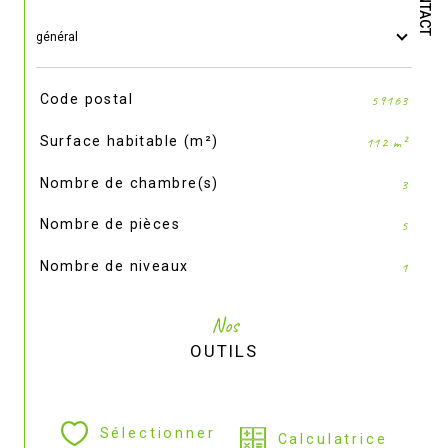
CONTACT
général
TRAD_SIROCCO_Caracteristique
Valeurs
Code postal
59163
Surface habitable (m²)
112 m²
Nombre de chambre(s)
3
Nombre de pièces
5
Nombre de niveaux
1
Nos
OUTILS
Sélectionner
Calculatrice