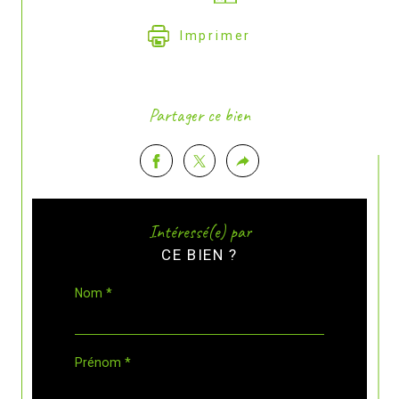
Imprimer
Partager ce bien
Intéressé(e) par
CE BIEN ?
Nom *
Prénom *