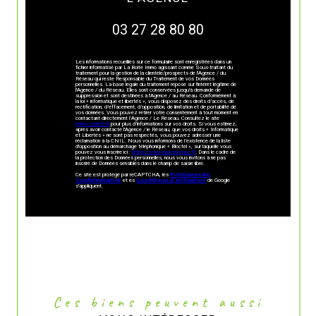
03 27 28 80 80
Les informations recueillies sur ce formulaire sont enregistrées dans un
fichier informatisé par La Boite Immo agissant comme Sous-traitant du
traitement pour la gestion de la clientèle/prospects de l'Agence / du
Réseau qui reste Responsable du Traitement de vos Données
personnelles. La base légale du traitement repose sur l'intérêt légitime de
l'Agence / du Réseau. Elles sont conservées jusqu'à demande de
suppression et sont destinées à l'Agence / au Réseau. Conformément à
la loi « informatique et libertés », vous disposez des droits d’accès, de
rectification, d’effacement, d’opposition, de limitation et de portabilité de
vos données. Vous pouvez retirer votre consentement à tout moment en
contactant directement l’Agence / Le Réseau. Consultez le site
https://cnil.fr/fr
pour plus d’informations sur vos droits. Si vous estimez,
après avoir contacté l'Agence / le Réseau, que vos droits « Informatique
et Libertés » ne sont pas respectés, vous pouvez adresser une
réclamation à la CNIL. Nous vous informons de l’existence de la liste
d'opposition au démarchage téléphonique « Bloctel », sur laquelle vous
pouvez vous inscrire ici :
https://www.bloctel.gouv.fr
. Dans le cadre de
la protection des Données personnelles, nous vous invitons à ne pas
inscrire de Données sensibles dans le champ de saisie libre.
Ce site est protégé par reCAPTCHA, les
Politiques de
Confidentialité
et es
Conditions d'utilisation
de Google
s'appliquent.
Ces biens peuvent aussi