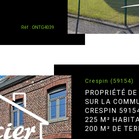
Réf : ONTG4039
Crespin (59154)
PROPRIÉTÉ DE
SUR LA COMM
CRESPIN 5915
225 M² HABIT
200 M² DE TE