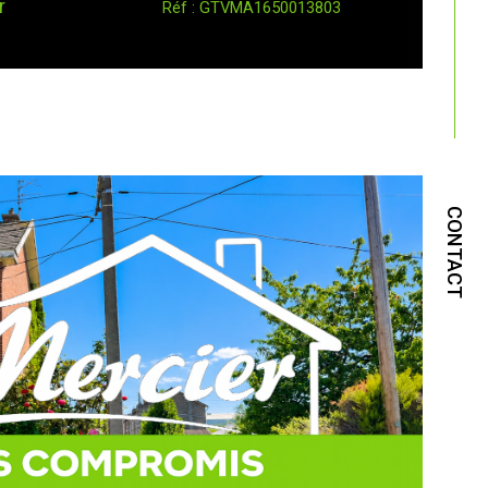
r
Réf : GTVMA1650013803
CONTACT