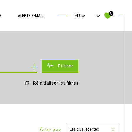
Langue
0
FR
E
ALERTE E-MAIL
filtrer
Réinitialiser les filtres
Trier par
Les plus récentes