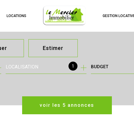
LOCATIONS
GESTION LOCATIV
uer
Estimer
1
LOCALISATION
BUDGET
née
immo pro
voir les
5
annonces