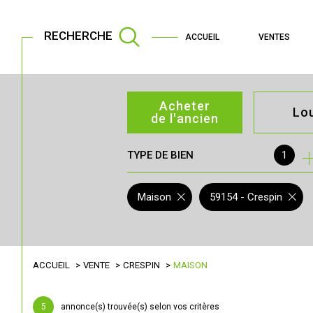
RECHERCHE
ACCUEIL
VENTES
Acheter
Lo
de l'ancien
TYPE DE BIEN
1
de l'ancien
à l'an
de l'immo pro
de l'
Maison
59154 - Crespin
ACCUEIL
VENTE
CRESPIN
MAISON
5
annonce(s) trouvée(s) selon vos critères