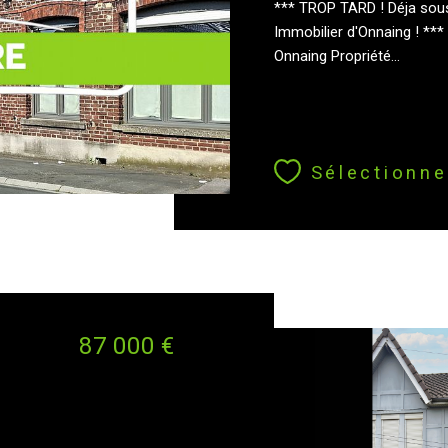
*** TROP TARD ! Déja sous
Immobilier d'Onnaing ! **
Onnaing Propriété...
Sélectionne
87 000 €