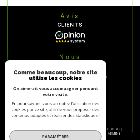
Avis
CLIENTS
Nous
ADHÉRONS
Comme beaucoup, notre site
utilise les cookies
On aimerait vous accompagner pendant
votre visite.
En poursuivant, vous acceptez l'utilisation des
cookies par ce site, afin de vous proposer des
contenus adaptés et réaliser des statistiques !
© 2026 | TOUS DROITS RÉSERVÉS | TRADUCTION POWERED BY GOOGLE |
NOS HONORAIRES
PLAN DU SITE
MENTIONS LÉGALES
ADMIN
PARAMÉTRER
NOS LIENS
POLITIQUE RGPD
COOKIES