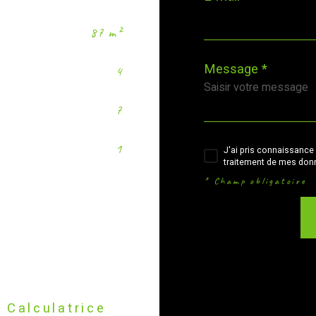
87 m²
Message *
4
7
1
J'ai pris connaissance 
traitement de mes donn
* Champ obligatoire
Calculatrice