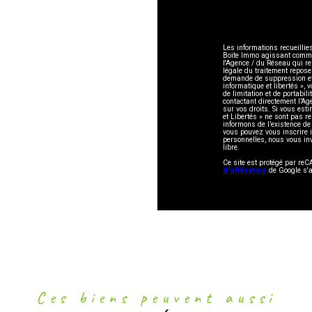
Les informations recueillie
Boite Immo agissant comme S
l'Agence / du Réseau qui r
légale du traitement repose
demande de suppression et 
informatique et libertés », 
de limitation et de portabi
contactant directement l’Ag
sur vos droits. Si vous esti
et Libertés » ne sont pas 
informons de l’existence de
vous pouvez vous inscrire i
personnelles, nous vous in
libre.
Ce site est protégé par r
d'utilisation
de Google s'a
Ces biens peuvent aussi