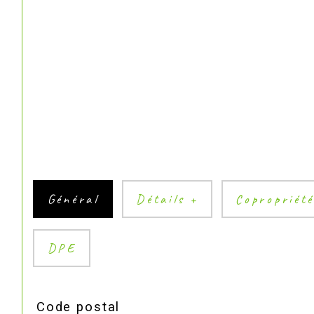
Général
Détails +
Copropriét
DPE
TRAD_SIROCCO_Caracteristique
Valeurs
Code postal