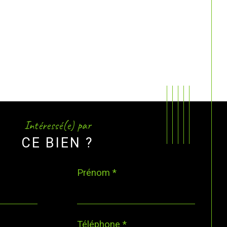
Intéressé(e) par
CE BIEN ?
Prénom *
Téléphone *