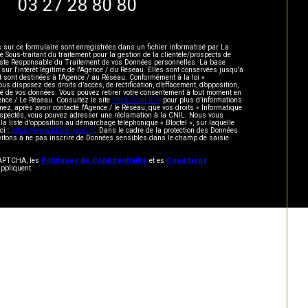
03 27 28 80 80
s sur ce formulaire sont enregistrées dans un fichier informatisé par La
ous-traitant du traitement pour la gestion de la clientèle/prospects de
este Responsable du Traitement de vos Données personnelles. La base
 sur l'intérêt légitime de l'Agence / du Réseau. Elles sont conservées jusqu'à
sont destinées à l'Agence / au Réseau. Conformément à la loi «
vous disposez des droits d’accès, de rectification, d’effacement, d’opposition,
lité de vos données. Vous pouvez retirer votre consentement à tout moment en
ence / Le Réseau. Consultez le site
https://cnil.fr/fr
pour plus d’informations
mez, après avoir contacté l'Agence / le Réseau, que vos droits « Informatique
respectés, vous pouvez adresser une réclamation à la CNIL. Nous vous
 la liste d'opposition au démarchage téléphonique « Bloctel », sur laquelle
ci :
https://www.bloctel.gouv.fr
. Dans le cadre de la protection des Données
vitons à ne pas inscrire de Données sensibles dans le champ de saisie
eCAPTCHA, les
Politiques de Confidentialité
et es
Conditions
ppliquent.