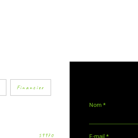
é
Financier
Nom *
59970
E-mail *