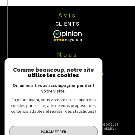
Avis
CLIENTS
Nous
ADHÉRONS
Comme beaucoup, notre site
utilise les cookies
On aimerait vous accompagner pendant
votre visite.
En poursuivant, vous acceptez l'utilisation des
cookies par ce site, afin de vous proposer des
contenus adaptés et réaliser des statistiques !
© 2026 | TOUS DROITS RÉSERVÉS | TRADUCTION POWERED BY GOOGLE |
NOS HONORAIRES
PLAN DU SITE
MENTIONS LÉGALES
ADMIN
PARAMÉTRER
NOS LIENS
POLITIQUE RGPD
COOKIES