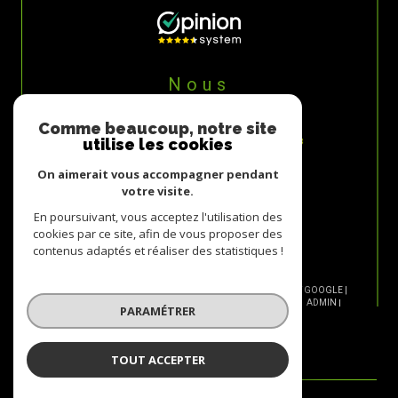
Nous
ADHÉRONS
Comme beaucoup, notre site
utilise les cookies
On aimerait vous accompagner pendant
votre visite.
En poursuivant, vous acceptez l'utilisation des
cookies par ce site, afin de vous proposer des
contenus adaptés et réaliser des statistiques !
© 2026 | TOUS DROITS RÉSERVÉS | TRADUCTION POWERED BY GOOGLE |
NOS HONORAIRES
PLAN DU SITE
MENTIONS LÉGALES
ADMIN
PARAMÉTRER
NOS LIENS
POLITIQUE RGPD
COOKIES
TOUT ACCEPTER