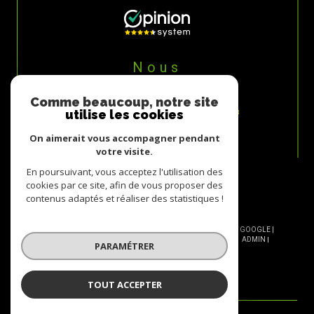
Nous
ADHÉRONS
Comme beaucoup, notre site
utilise les cookies
On aimerait vous accompagner pendant
votre visite.
En poursuivant, vous acceptez l'utilisation des
cookies par ce site, afin de vous proposer des
contenus adaptés et réaliser des statistiques !
© 2026 | TOUS DROITS RÉSERVÉS | TRADUCTION POWERED BY GOOGLE |
NOS HONORAIRES
PLAN DU SITE
MENTIONS LÉGALES
ADMIN
PARAMÉTRER
NOS LIENS
POLITIQUE RGPD
COOKIES
TOUT ACCEPTER