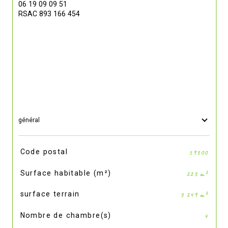
06 19 09 09 51
RSAC 893 166 454
général
TRAD_SIROCCO_Caracteristique
Valeurs
Code postal
59300
Surface habitable (m²)
223 m²
surface terrain
3 249 m²
Nombre de chambre(s)
4