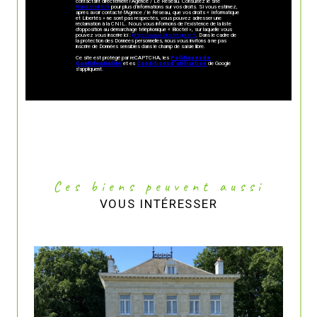
contactant directement l’Agence / Le Réseau. Consultez le site
https://cnil.fr/fr
pour plus d’informations sur vos droits. Si vous estimez,
après avoir contacté l'Agence / le Réseau, que vos droits « Informatique
et Libertés » ne sont pas respectés, vous pouvez adresser une
réclamation à la CNIL. Nous vous informons de l’existence de la liste
d'opposition au démarchage téléphonique « Bloctel », sur laquelle vous
pouvez vous inscrire ici :
https://www.bloctel.gouv.fr
. Dans le cadre de
la protection des Données personnelles, nous vous invitons à ne pas
inscrire de Données sensibles dans le champ de saisie libre.
Ce site est protégé par reCAPTCHA, les
Politiques de
Confidentialité
et es
Conditions d'utilisation
de Google
s'appliquent.
Ces biens peuvent aussi
VOUS INTÉRESSER