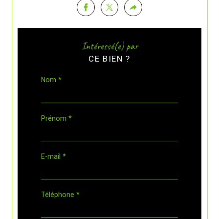
Intéressé(e) par
CE BIEN ?
Nom *
Prénom *
E-mail *
Téléphone *