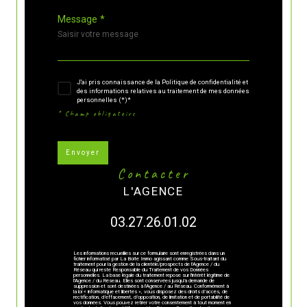
Message *
J'ai pris connaissance de la Politique de confidentialité et
des informations relatives au traitement de mes données
personnelles (*)*
* Champ obligatoire
Envoyer
contacter
L'AGENCE
03.27.26.01.02
Les informations recueillies sur ce formulaire sont enregistrées dans un
fichier informatisé par La Boite Immo agissant comme Sous-traitant du
traitement pour la gestion de la clientèle/prospects de l'Agence / du
Réseau qui reste Responsable du Traitement de vos Données
personnelles. La base légale du traitement repose sur l'intérêt légitime de
l'Agence / du Réseau. Elles sont conservées jusqu'à demande de
suppression et sont destinées à l'Agence / au Réseau. Conformément à
la loi « informatique et libertés », vous disposez des droits d’accès, de
rectification, d’effacement, d’opposition, de limitation et de portabilité de
vos données. Vous pouvez retirer votre consentement à tout moment en