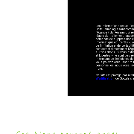
Les informations recueillie
Boite Immo agissant comme S
l'Agence / du Réseau qui r
légale du traitement repose
demande de suppression et 
informatique et libertés », 
de limitation et de portabi
contactant directement l’Ag
sur vos droits. Si vous esti
et Libertés » ne sont pas 
informons de l’existence de
vous pouvez vous inscrire i
personnelles, nous vous in
libre.
Ce site est protégé par r
d'utilisation
de Google s'a
Ces biens peuvent aussi