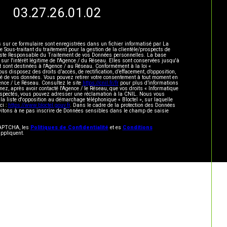
03.27.26.01.02
s sur ce formulaire sont enregistrées dans un fichier informatisé par La
ous-traitant du traitement pour la gestion de la clientèle/prospects de
este Responsable du Traitement de vos Données personnelles. La base
 sur l'intérêt légitime de l'Agence / du Réseau. Elles sont conservées jusqu'à
sont destinées à l'Agence / au Réseau. Conformément à la loi «
vous disposez des droits d’accès, de rectification, d’effacement, d’opposition,
lité de vos données. Vous pouvez retirer votre consentement à tout moment en
ence / Le Réseau. Consultez le site
https://cnil.fr/fr
pour plus d’informations
mez, après avoir contacté l'Agence / le Réseau, que vos droits « Informatique
respectés, vous pouvez adresser une réclamation à la CNIL. Nous vous
 la liste d'opposition au démarchage téléphonique « Bloctel », sur laquelle
ci :
https://www.bloctel.gouv.fr
. Dans le cadre de la protection des Données
vitons à ne pas inscrire de Données sensibles dans le champ de saisie
eCAPTCHA, les
Politiques de Confidentialité
et es
Conditions
ppliquent.