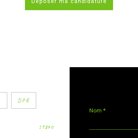
Déposer ma candidature
r
DPE
Nom *
59860