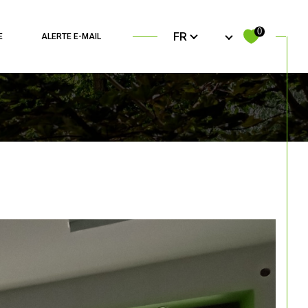
Langue
0
FR
E
ALERTE E-MAIL