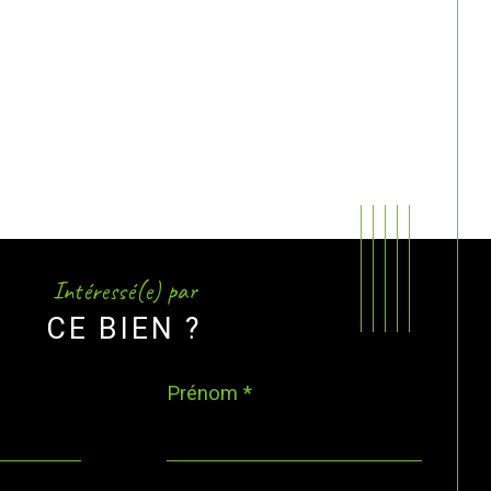
Intéressé(e) par
CE BIEN ?
Prénom *