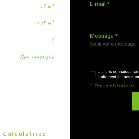
E-mail *
59 m²
609 m²
Message *
3
Non renseigné
J'ai pris connaissance 
traitement de mes donn
* Champ obligatoire
Calculatrice