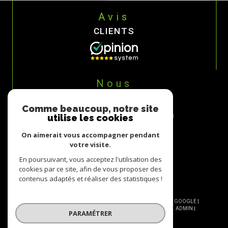
Avis
CLIENTS
Nous
ADHÉRONS
Comme beaucoup, notre site
utilise les cookies
On aimerait vous accompagner pendant
votre visite.
En poursuivant, vous acceptez l'utilisation des
cookies par ce site, afin de vous proposer des
contenus adaptés et réaliser des statistiques !
© 2026 | TOUS DROITS RÉSERVÉS | TRADUCTION POWERED BY GOOGLE |
NOS HONORAIRES
PLAN DU SITE
MENTIONS LÉGALES
ADMIN
PARAMÉTRER
NOS LIENS
POLITIQUE RGPD
COOKIES