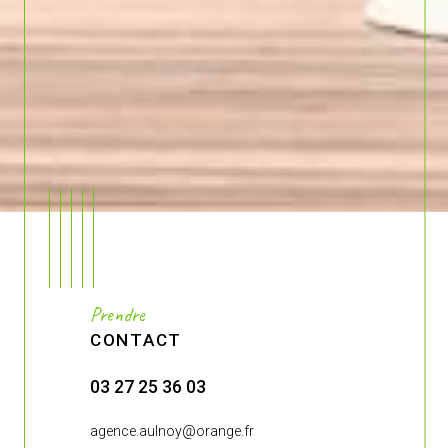
Prendre
CONTACT
03 27 25 36 03
03 27 27 4
.fr
agence.aulnoy@orange.fr
agence-de-br