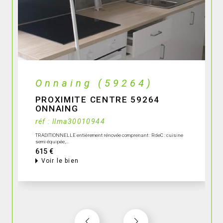
Quarouble (59243)
AU CENTRE DU VILLAGE 59243
QUAROUBLE
réf : on gest 396
Duplex au 1er étage comprenant : niveau 1 : séjour avec coin cuisine,
salle de...
550 €
Voir le bien