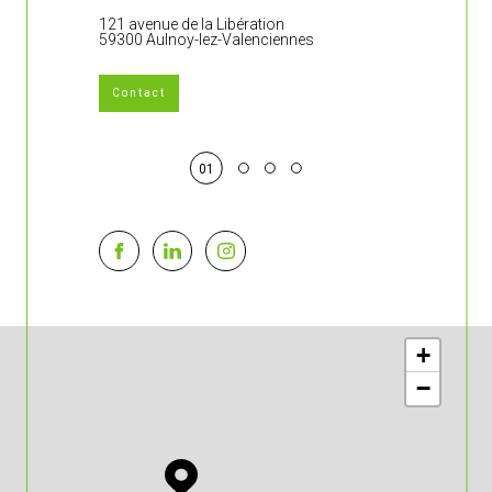
121 avenue de la Libération
383 rue Jean 
59300 Aulnoy-lez-Valenciennes
59860 Bruay-s
Contact
01
+
−