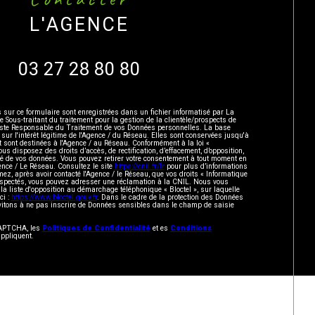
L'AGENCE
03 27 28 80 80
s sur ce formulaire sont enregistrées dans un fichier informatisé par La
ous-traitant du traitement pour la gestion de la clientèle/prospects de
este Responsable du Traitement de vos Données personnelles. La base
 sur l'intérêt légitime de l'Agence / du Réseau. Elles sont conservées jusqu'à
sont destinées à l'Agence / au Réseau. Conformément à la loi «
vous disposez des droits d’accès, de rectification, d’effacement, d’opposition,
lité de vos données. Vous pouvez retirer votre consentement à tout moment en
ence / Le Réseau. Consultez le site
https://cnil.fr/fr
pour plus d’informations
mez, après avoir contacté l'Agence / le Réseau, que vos droits « Informatique
respectés, vous pouvez adresser une réclamation à la CNIL. Nous vous
 la liste d'opposition au démarchage téléphonique « Bloctel », sur laquelle
ci :
https://www.bloctel.gouv.fr
. Dans le cadre de la protection des Données
vitons à ne pas inscrire de Données sensibles dans le champ de saisie
eCAPTCHA, les
Politiques de Confidentialité
et es
Conditions
ppliquent.