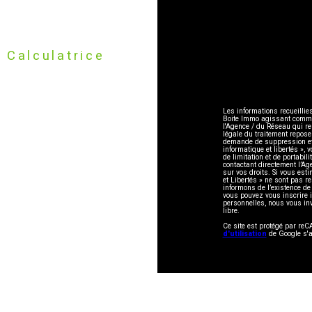
Calculatrice
Les informations recueillie
Boite Immo agissant comme S
l'Agence / du Réseau qui r
légale du traitement repose
demande de suppression et 
informatique et libertés », 
de limitation et de portabi
contactant directement l’Ag
sur vos droits. Si vous esti
et Libertés » ne sont pas 
informons de l’existence de
vous pouvez vous inscrire i
personnelles, nous vous in
libre.
Ce site est protégé par r
d'utilisation
de Google s'a