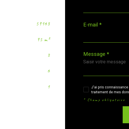
59163
E-mail *
95 m²
Message *
3
6
1
J'ai pris connaissance 
traitement de mes donn
* Champ obligatoire