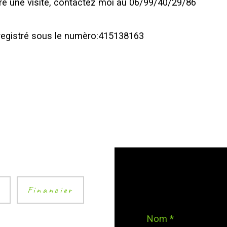
re une visite, contactez moi au 06/99/40/29/86
registré sous le numèro:415138163
é
Financier
Nom *