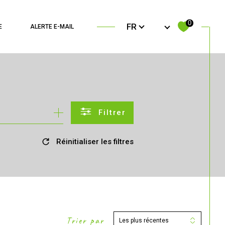
Langue
0
FR
E
ALERTE E-MAIL
filtrer
Réinitialiser les filtres
Trier par
Les plus récentes