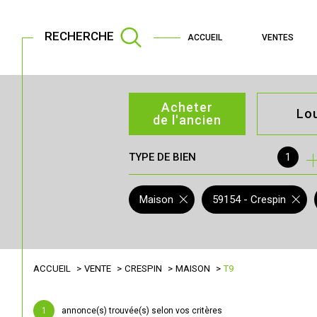
RECHERCHE
ACCUEIL
VENTES
Acheter
Lo
de l'ancien
TYPE DE BIEN
1
de l'ancien
à l'an
de l'immo pro
de l'
Maison
59154 - Crespin
ACCUEIL
VENTE
CRESPIN
MAISON
T9
1
annonce(s) trouvée(s) selon vos critères