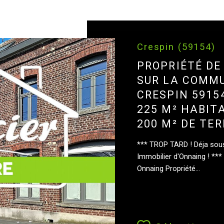
Crespin (59154)
PROPRIÉTÉ DE
SUR LA COMM
CRESPIN 5915
225 M² HABIT
200 M² DE TE
*** TROP TARD ! Déja sous
Immobilier d'Onnaing ! **
Onnaing Propriété...