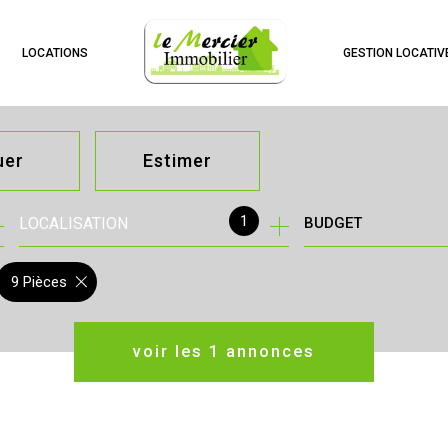
LOCATIONS
GESTION LOCATIV
uer
Estimer
1
LOCALISATION
BUDGET
née
immo pro
9 Pièces
voir les
1
annonces