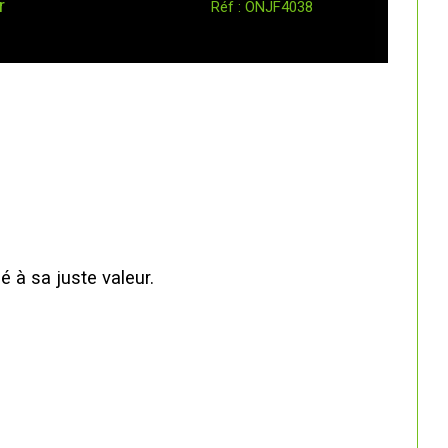
r
Réf : ONJF4038
é à sa juste valeur.