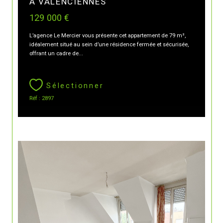
À VALENCIENNES
129 000 €
L’agence Le Mercier vous présente cet appartement de 79 m²,
idéalement situé au sein d’une résidence fermée et sécurisée,
offrant un cadre de...
Sélectionner
Réf : 2897