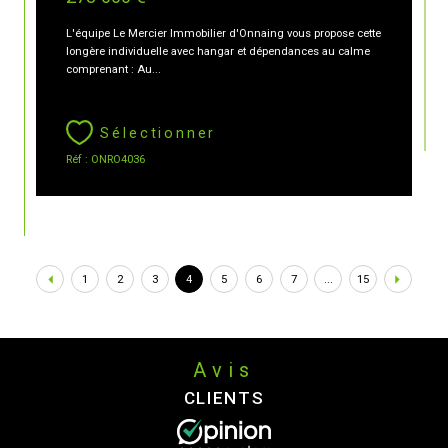
L'équipe Le Mercier Immobilier d'Onnaing vous propose cette
longère individuelle avec hangar et dépendances au calme
comprenant : Au...
Sélectionner
Réf : ONRO4036
1
2
3
4
5
6
7
...
15
Avis
CLIENTS