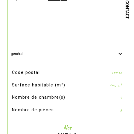
CONTACT
général
TRAD_SIROCCO_Caracteristique
Valeurs
Code postal
59410
Surface habitable (m²)
140 m²
Nombre de chambre(s)
4
Nombre de pièces
8
Nos