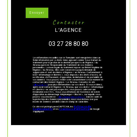
Envoyer
contacter
L'AGENCE
03 27 28 80 80
Les informations recueillies sur ce formulaire sont enregistrées dans un
fichier informatisé par La Boite Immo agissant comme Sous-traitant du
traitement pour la gestion de la clientèle/prospects de l'Agence / du
Réseau qui reste Responsable du Traitement de vos Données
personnelles. La base légale du traitement repose sur l'intérêt légitime de
l'Agence / du Réseau. Elles sont conservées jusqu'à demande de
suppression et sont destinées à l'Agence / au Réseau. Conformément à
la loi « informatique et libertés », vous disposez des droits d’accès, de
rectification, d’effacement, d’opposition, de limitation et de portabilité de
vos données. Vous pouvez retirer votre consentement à tout moment en
contactant directement l’Agence / Le Réseau. Consultez le site
https://cnil.fr/fr
pour plus d’informations sur vos droits. Si vous estimez,
après avoir contacté l'Agence / le Réseau, que vos droits « Informatique
et Libertés » ne sont pas respectés, vous pouvez adresser une
réclamation à la CNIL. Nous vous informons de l’existence de la liste
d'opposition au démarchage téléphonique « Bloctel », sur laquelle vous
pouvez vous inscrire ici :
https://www.bloctel.gouv.fr
. Dans le cadre de
la protection des Données personnelles, nous vous invitons à ne pas
inscrire de Données sensibles dans le champ de saisie libre.
Ce site est protégé par reCAPTCHA, les
Politiques de
Confidentialité
et es
Conditions d'utilisation
de Google
s'appliquent.