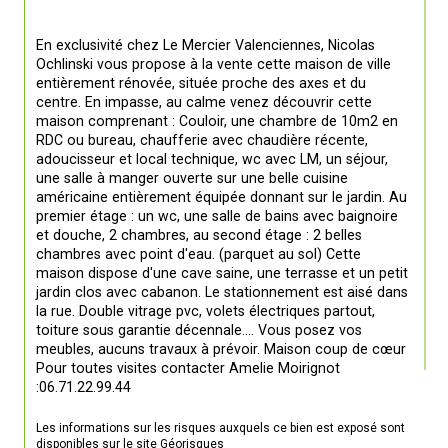
En exclusivité chez Le Mercier Valenciennes, Nicolas 
Ochlinski vous propose à la vente cette maison de ville 
entièrement rénovée, située proche des axes et du 
centre. En impasse, au calme venez découvrir cette 
maison comprenant : Couloir, une chambre de 10m2 en 
RDC ou bureau, chaufferie avec chaudière récente, 
adoucisseur et local technique, wc avec LM, un séjour, 
une salle à manger ouverte sur une belle cuisine 
américaine entièrement équipée donnant sur le jardin. Au 
premier étage : un wc, une salle de bains avec baignoire 
et douche, 2 chambres, au second étage : 2 belles 
chambres avec point d'eau. (parquet au sol) Cette 
maison dispose d'une cave saine, une terrasse et un petit 
jardin clos avec cabanon. Le stationnement est aisé dans 
la rue. Double vitrage pvc, volets électriques partout, 
toiture sous garantie décennale.... Vous posez vos 
meubles, aucuns travaux à prévoir. Maison coup de cœur 
Pour toutes visites contacter Amelie Moirignot 
:06.71.22.99.44
Les informations sur les risques auxquels ce bien est exposé sont 
disponibles sur le site 
Géorisques