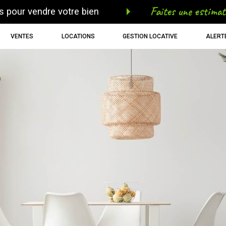
faites une estimat
s pour vendre votre bien
VENTES
LOCATIONS
GESTION LOCATIVE
ALERT
voir les
145
annonces
uer
Estimer
BUDGET
née
immo pro