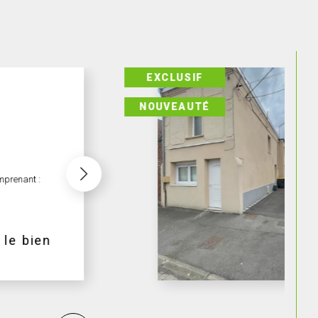
COUP DE COEUR
9243
 : séjour
r le bien