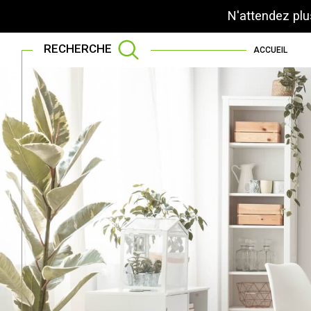
N'attendez plu
RECHERCHE
ACCUEIL
Acheter
Lo
de l'ancien
TYPE DE BIEN
de l'ancien
à l'an
de l'immo pro
de l'