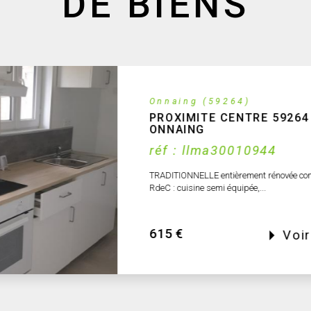
DE BIENS
Quarouble (59243)
AU CENTRE DU VILLAGE 5
QUAROUBLE
réf : on gest 396
Duplex au 1er étage comprenant : niveau 1
avec coin cuisine, salle de...
550 €
Voi