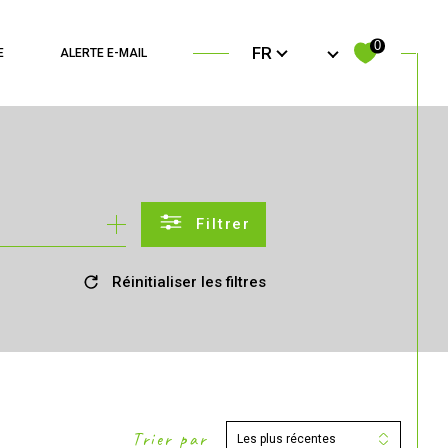
Langue
0
FR
E
ALERTE E-MAIL
filtrer
Réinitialiser les filtres
Trier par
Les plus récentes