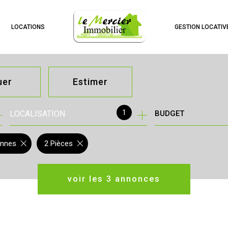
LOCATIONS
GESTION LOCATIV
uer
Estimer
1
LOCALISATION
BUDGET
née
immo pro
ennes
2 Pièces
voir les
3
annonces