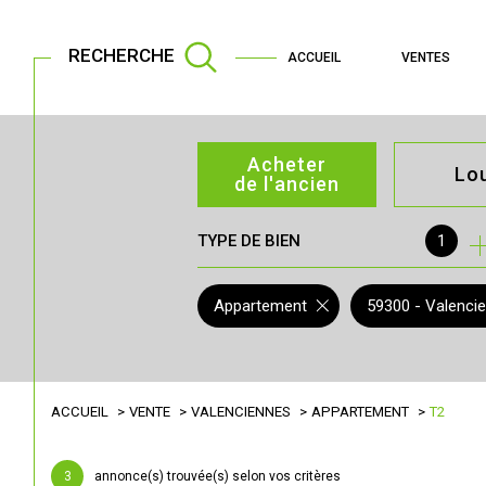
RECHERCHE
ACCUEIL
VENTES
Acheter
Lo
de l'ancien
TYPE DE BIEN
1
de l'ancien
à l'an
de l'immo pro
de l'
Appartement
59300 - Valenci
ACCUEIL
VENTE
VALENCIENNES
APPARTEMENT
T2
3
annonce(s) trouvée(s) selon vos critères