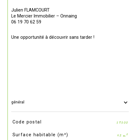
Julien FLAMCOURT
Le Mercier Immobilier – Onnaing
06 19 70 62 59
Une opportunité à découvrir sans tarder !
général
TRAD_SIROCCO_Caracteristique
Valeurs
Code postal
59300
Surface habitable (m²)
42 m²