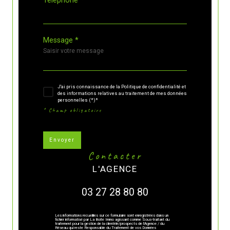
Message *
J'ai pris connaissance de la Politique de confidentialité et
des informations relatives au traitement de mes données
personnelles (*)*
* Champ obligatoire
Envoyer
contacter
L'AGENCE
03 27 28 80 80
Les informations recueillies sur ce formulaire sont enregistrées dans un
fichier informatisé par La Boite Immo agissant comme Sous-traitant du
traitement pour la gestion de la clientèle/prospects de l'Agence / du
Réseau qui reste Responsable du Traitement de vos Données