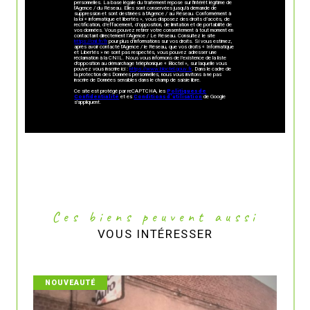
personnelles. La base légale du traitement repose sur l'intérêt légitime de
l'Agence / du Réseau. Elles sont conservées jusqu'à demande de
suppression et sont destinées à l'Agence / au Réseau. Conformément à
la loi « informatique et libertés », vous disposez des droits d’accès, de
rectification, d’effacement, d’opposition, de limitation et de portabilité de
vos données. Vous pouvez retirer votre consentement à tout moment en
contactant directement l’Agence / Le Réseau. Consultez le site
https://cnil.fr/fr
pour plus d’informations sur vos droits. Si vous estimez,
après avoir contacté l'Agence / le Réseau, que vos droits « Informatique
et Libertés » ne sont pas respectés, vous pouvez adresser une
réclamation à la CNIL. Nous vous informons de l’existence de la liste
d'opposition au démarchage téléphonique « Bloctel », sur laquelle vous
pouvez vous inscrire ici :
https://www.bloctel.gouv.fr
. Dans le cadre de
la protection des Données personnelles, nous vous invitons à ne pas
inscrire de Données sensibles dans le champ de saisie libre.
Ce site est protégé par reCAPTCHA, les
Politiques de
Confidentialité
et es
Conditions d'utilisation
de Google
s'appliquent.
Ces biens peuvent aussi
VOUS INTÉRESSER
NOUVEAUTÉ