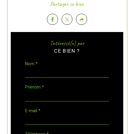
Partager ce bien
Intéressé(e) par
CE BIEN ?
Nom *
Prénom *
E-mail *
Téléphone *