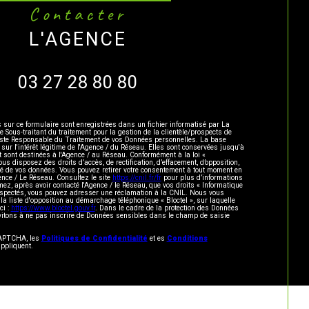
contacter
L'AGENCE
03 27 28 80 80
s sur ce formulaire sont enregistrées dans un fichier informatisé par La
ous-traitant du traitement pour la gestion de la clientèle/prospects de
este Responsable du Traitement de vos Données personnelles. La base
 sur l'intérêt légitime de l'Agence / du Réseau. Elles sont conservées jusqu'à
sont destinées à l'Agence / au Réseau. Conformément à la loi «
vous disposez des droits d’accès, de rectification, d’effacement, d’opposition,
lité de vos données. Vous pouvez retirer votre consentement à tout moment en
ence / Le Réseau. Consultez le site
https://cnil.fr/fr
pour plus d’informations
mez, après avoir contacté l'Agence / le Réseau, que vos droits « Informatique
respectés, vous pouvez adresser une réclamation à la CNIL. Nous vous
 la liste d'opposition au démarchage téléphonique « Bloctel », sur laquelle
ci :
https://www.bloctel.gouv.fr
. Dans le cadre de la protection des Données
vitons à ne pas inscrire de Données sensibles dans le champ de saisie
eCAPTCHA, les
Politiques de Confidentialité
et es
Conditions
ppliquent.