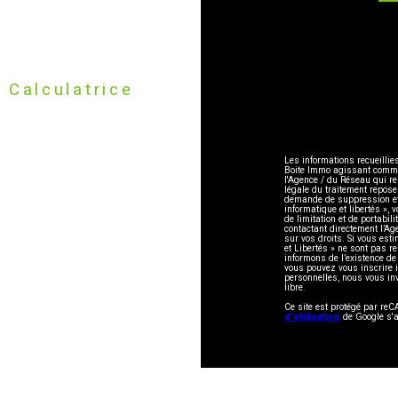
Calculatrice
Les informations recueillie
Boite Immo agissant comme S
l'Agence / du Réseau qui r
légale du traitement repose
demande de suppression et 
informatique et libertés », 
de limitation et de portabi
contactant directement l’Ag
sur vos droits. Si vous esti
et Libertés » ne sont pas 
informons de l’existence de
vous pouvez vous inscrire i
personnelles, nous vous in
libre.
Ce site est protégé par r
d'utilisation
de Google s'a