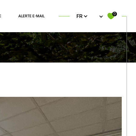
Langue
0
FR
E
ALERTE E-MAIL