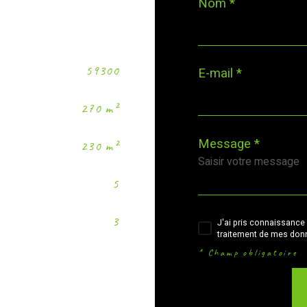
Nom *
59300
E-mail *
270 m²
Message *
230 m²
5
3
J'ai pris connaissance 
traitement de mes donn
* Champ obligatoire