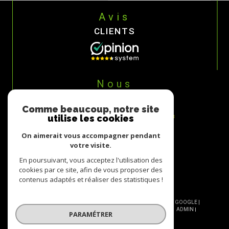
Avis
CLIENTS
Nous
ADHÉRONS
Comme beaucoup, notre site
utilise les cookies
On aimerait vous accompagner pendant
votre visite.
En poursuivant, vous acceptez l'utilisation des
cookies par ce site, afin de vous proposer des
contenus adaptés et réaliser des statistiques !
© 2026 | TOUS DROITS RÉSERVÉS | TRADUCTION POWERED BY GOOGLE |
NOS HONORAIRES
PLAN DU SITE
MENTIONS LÉGALES
ADMIN
PARAMÉTRER
NOS LIENS
POLITIQUE RGPD
COOKIES