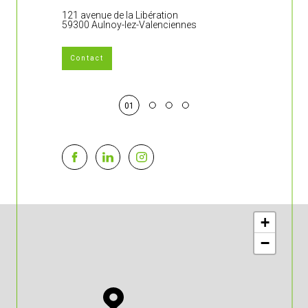
121 avenue de la Libération
383 rue Jean 
59300 Aulnoy-lez-Valenciennes
59860 Bruay-s
Contact
01
+
−