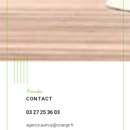
Prendre
CONTACT
03 27 25 36 03
03 27 27 4
.fr
agence.aulnoy@orange.fr
agence-de-br